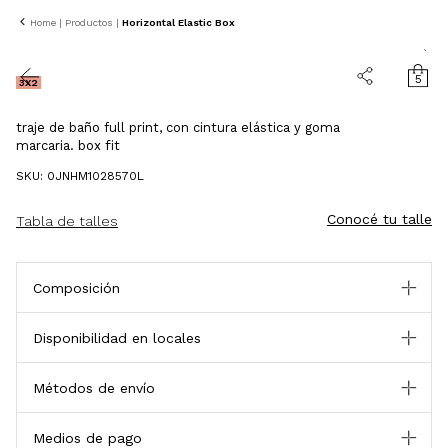
10% OFF
Home
|
Productos
|
Horizontal Elastic Box
5
3X2
traje de baño full print, con cintura elástica y goma
marcaria. box fit
SKU: 0JNHM1028570L
Conocé tu talle
Tabla de talles
Composición
Disponibilidad en locales
Métodos de envío
Medios de pago