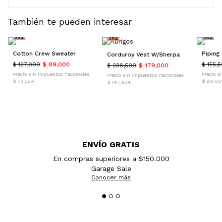
También te pueden interesar
30% OFF
30% O
25% OFF
3X2
3X2
3X2
Cotton Crew Sweater
Piping
Corduroy Vest W/Sherpa
$ 127,000
$ 89,000
$ 155,
$ 238,500
$ 179,000
Precio sin impuestos nacionales
Precio s
Precio sin impuestos nacionales
$ 73,554
$ 90,08
$ 147,934
ENVÍO GRATIS
En compras superiores a $150.000
Garage Sale
Conocer más