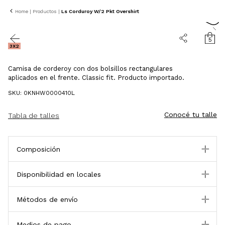
Home
|
Productos
|
Ls Corduroy W/2 Pkt Overshirt
40% OFF
5
3X2
Camisa de corderoy con dos bolsillos rectangulares
aplicados en el frente. Classic fit. Producto importado.
SKU: 0KNHW0000410L
Conocé tu talle
Tabla de talles
Composición
Disponibilidad en locales
Métodos de envío
Medios de pago