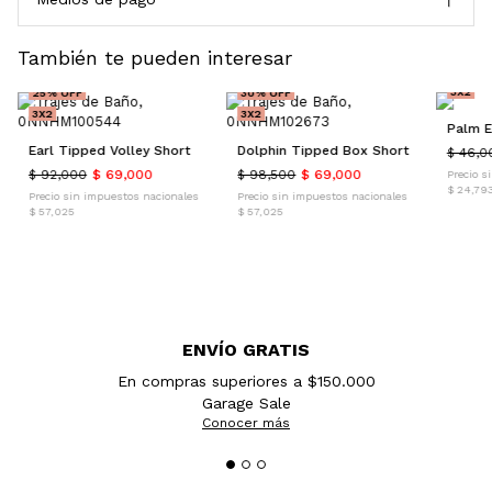
También te pueden interesar
35% O
3X2
25% OFF
30% OFF
3X2
3X2
Palm E
Earl Tipped Volley Short
Dolphin Tipped Box Short
$ 46,0
$ 92,000
$ 69,000
$ 98,500
$ 69,000
Precio s
$ 24,79
Precio sin impuestos nacionales
Precio sin impuestos nacionales
$ 57,025
$ 57,025
ENVÍO GRATIS
En compras superiores a $150.000
Garage Sale
Conocer más