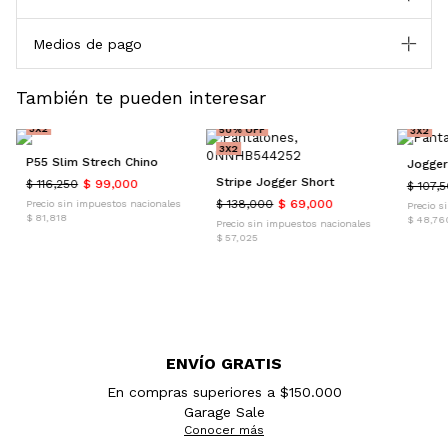
Medios de pago
También te pueden interesar
15% OFF
45% O
3X2
50% OFF
3X2
3X2
P55 Slim Strech Chino
Jogger
Stripe Jogger Short
$ 116,250
$ 99,000
$ 107,
$ 138,000
$ 69,000
Precio sin impuestos nacionales
Precio s
$ 81,818
$ 48,76
Precio sin impuestos nacionales
$ 57,025
ENVÍO GRATIS
En compras superiores a $150.000
Garage Sale
Conocer más