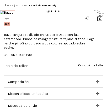
Home
|
Productos
|
Ls Full Flowers Hoody
25% OFF
5
3X2
Buzo canguro realizado en rústico frizado con full
estampado. Puños de manga y cintura tejidos al tono. Logo
parche pingüino bordado a dos colores aplicado sobre
pecho.
SKU: 0MNHK4514130L
Conocé tu talle
Tabla de talles
Composición
Disponibilidad en locales
Métodos de envío