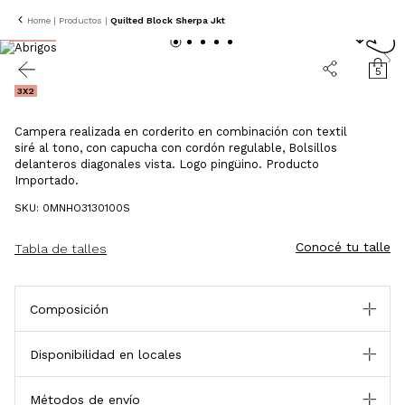
Home
|
Productos
|
Quilted Block Sherpa Jkt
25% OFF
5
3X2
Campera realizada en corderito en combinación con textil
siré al tono, con capucha con cordón regulable, Bolsillos
delanteros diagonales vista. Logo pingüino. Producto
Importado.
SKU: 0MNHO3130100S
Conocé tu talle
Tabla de talles
Composición
Disponibilidad en locales
Métodos de envío