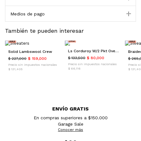
Medios de pago
También te pueden interesar
40% OFF
30% OFF
40% O
3X2
3X2
3X2
Ls Corduroy W/2 Pkt Overshirt
Solid Lambswool Crew
Braide
$ 133,500
$ 80,000
$ 227,000
$ 159,000
$ 265,
Precio sin impuestos nacionales
Precio sin impuestos nacionales
Precio s
$ 66,116
$ 131,405
$ 131,40
ENVÍO GRATIS
En compras superiores a $150.000
Garage Sale
Conocer más