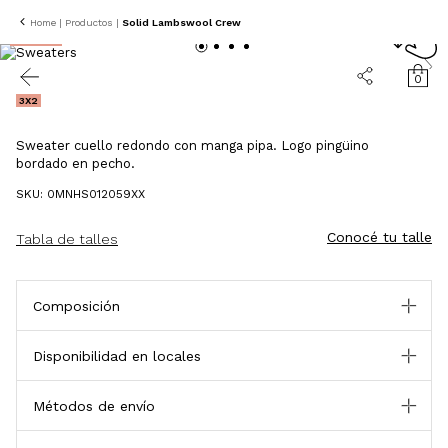
Home
|
Productos
|
Solid Lambswool Crew
30% OFF
0
3X2
Sweater cuello redondo con manga pipa. Logo pingüino
bordado en pecho.
SKU: 0MNHS012059XX
Conocé tu talle
Tabla de talles
Composición
Disponibilidad en locales
Métodos de envío