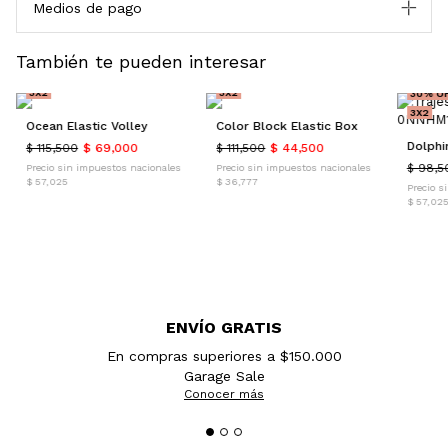
Medios de pago
También te pueden interesar
40% OFF
60% OFF
3X2
3X2
30% O
3X2
Ocean Elastic Volley
Color Block Elastic Box
Dolphi
$ 115,500
$ 69,000
$ 111,500
$ 44,500
$ 98,5
Precio sin impuestos nacionales
Precio sin impuestos nacionales
$ 57,025
$ 36,777
Precio s
$ 57,02
ENVÍO GRATIS
En compras superiores a $150.000
Garage Sale
Conocer más