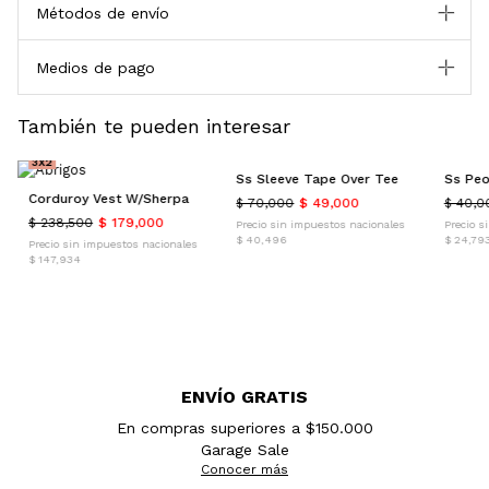
Métodos de envío
Medios de pago
También te pueden interesar
30% OFF
25% O
25% OFF
3X2
3X2
3X2
Ss Sleeve Tape Over Tee
Ss Peo
Corduroy Vest W/Sherpa
$ 70,000
$ 49,000
$ 40,0
$ 238,500
$ 179,000
Precio sin impuestos nacionales
Precio s
$ 40,496
$ 24,79
Precio sin impuestos nacionales
$ 147,934
ENVÍO GRATIS
En compras superiores a $150.000
Garage Sale
Conocer más