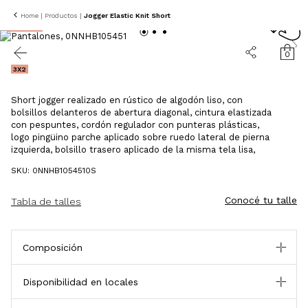
Home
|
Productos
|
Jogger Elastic Knit Short
45% OFF
0
3X2
Short jogger realizado en rústico de algodón liso, con
bolsillos delanteros de abertura diagonal, cintura elastizada
con pespuntes, cordón regulador con punteras plásticas,
logo pingüino parche aplicado sobre ruedo lateral de pierna
izquierda, bolsillo trasero aplicado de la misma tela lisa,
SKU: 0NNHB1054510S
Conocé tu talle
Tabla de talles
Composición
Disponibilidad en locales