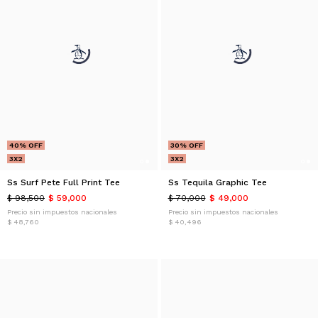
40% OFF
30% OFF
3X2
3X2
Ss Surf Pete Full Print Tee
Ss Tequila Graphic Tee
$ 98,500
$ 59,000
$ 70,000
$ 49,000
Precio sin impuestos nacionales
Precio sin impuestos nacionales
$ 48,760
$ 40,496