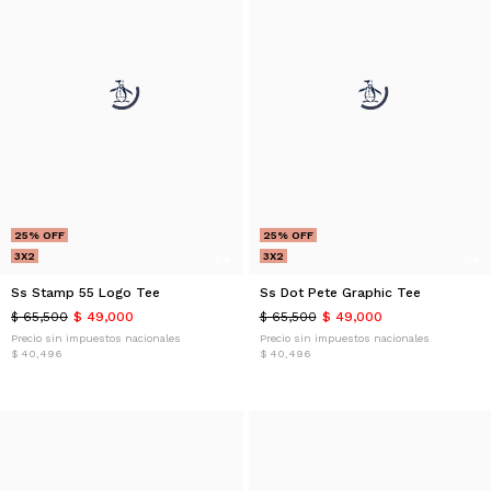
25% OFF
25% OFF
3X2
3X2
Ss Stamp 55 Logo Tee
Ss Dot Pete Graphic Tee
$ 65,500
$ 49,000
$ 65,500
$ 49,000
Precio sin impuestos nacionales
Precio sin impuestos nacionales
$ 40,496
$ 40,496