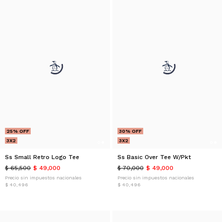
25% OFF
30% OFF
3X2
3X2
Ss Small Retro Logo Tee
Ss Basic Over Tee W/Pkt
$ 65,500
$ 49,000
$ 70,000
$ 49,000
Precio sin impuestos nacionales
Precio sin impuestos nacionales
$ 40,496
$ 40,496