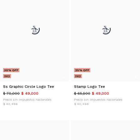
30% OFF
25% OFF
3X2
3X2
Ss Graphic Circle Logo Tee
Stamp Logo Tee
$ 70,000
$ 49,000
$ 65,500
$ 49,000
Precio sin impuestos nacionales
Precio sin impuestos nacionales
$ 40,496
$ 40,496