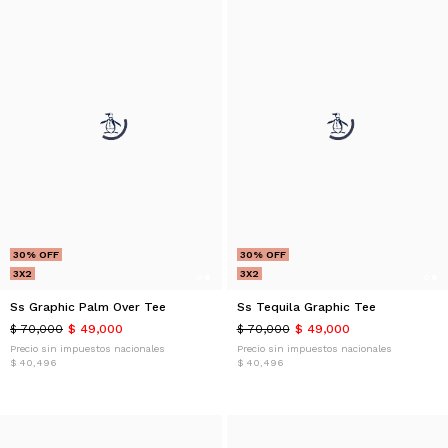
30% OFF
30% OFF
3X2
3X2
Ss Graphic Palm Over Tee
Ss Tequila Graphic Tee
$ 70,000
$ 49,000
$ 70,000
$ 49,000
Precio sin impuestos nacionales
Precio sin impuestos nacionales
$ 40,496
$ 40,496