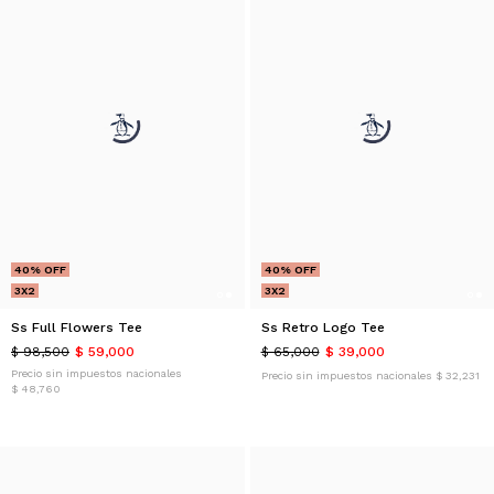
40% OFF
40% OFF
3X2
3X2
Ss Full Flowers Tee
Ss Retro Logo Tee
$ 98,500
$ 59,000
$ 65,000
$ 39,000
Precio sin impuestos nacionales
Precio sin impuestos nacionales
$ 32,231
$ 48,760