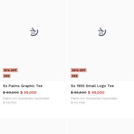
15% OFF
25% OFF
3X2
3X2
Ss Palms Graphic Tee
Ss 1955 Small Logo Tee
$ 69,500
$ 59,000
$ 65,500
$ 49,000
Precio sin impuestos nacionales
Precio sin impuestos nacionales
$ 48,760
$ 40,496