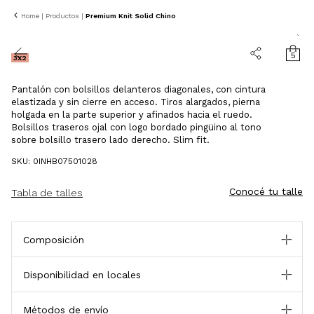
40% OFF
Home
|
Productos
|
Premium Knit Solid Chino
5
3X2
Pantalón con bolsillos delanteros diagonales, con cintura
elastizada y sin cierre en acceso. Tiros alargados, pierna
holgada en la parte superior y afinados hacia el ruedo.
Bolsillos traseros ojal con logo bordado pingüino al tono
sobre bolsillo trasero lado derecho. Slim fit.
SKU: 0INHB07501028
Conocé tu talle
Tabla de talles
Composición
Disponibilidad en locales
Métodos de envío