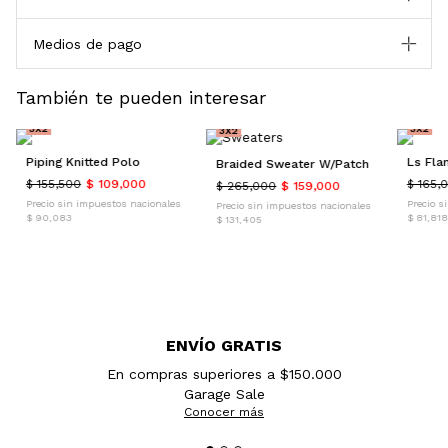
Medios de pago
También te pueden interesar
30% OFF
40% O
40% OFF
3X2
3X2
3X2
Piping Knitted Polo
Braided Sweater W/Patch
$ 155,500
$ 109,000
$ 165,
$ 265,000
$ 159,000
Precio sin impuestos nacionales
Precio s
Precio sin impuestos nacionales
$ 90,083
$ 81,818
$ 131,405
ENVÍO GRATIS
En compras superiores a $150.000
Garage Sale
Conocer más